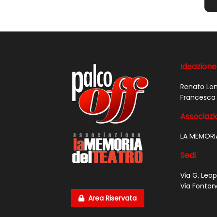
Ideazione
Renato Lo
Francesca 
Associazio
LA MEMORI
Sedi
Via G. Leop
Via Fontan
Area Riservata