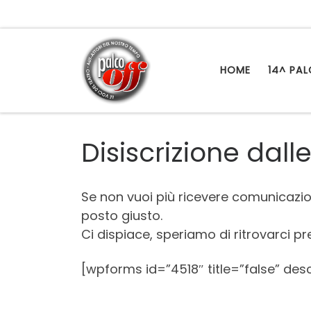
Passa al contenuto
HOME
14^ PA
Disiscrizione dal
Se non vuoi più ricevere comunicazion
posto giusto.
Ci dispiace, speriamo di ritrovarci pr
[wpforms id=”4518″ title=”false” desc