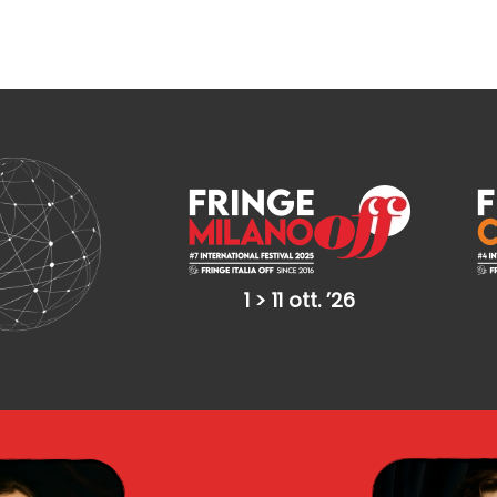
1 > 11 ott. ’26