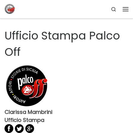
Search
Passa al contenuto
Me
Ufficio Stampa Palco
Off
Clarissa Mambrini
Ufficio Stampa