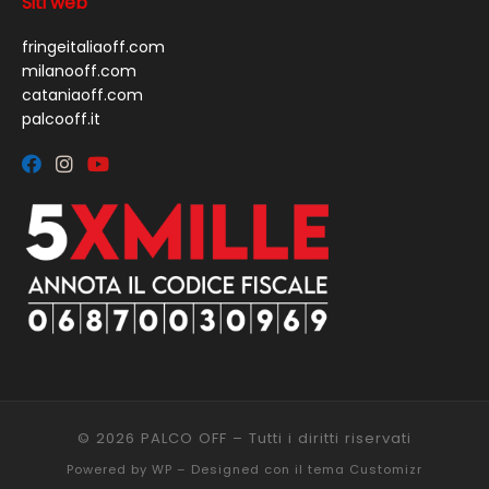
Siti web
fringeitaliaoff.com
milanooff.com
cataniaoff.com
palcooff.it
© 2026
PALCO OFF
– Tutti i diritti riservati
Powered by
WP
– Designed con il
tema Customizr