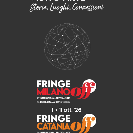
1 > 11 ott. ’26