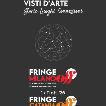
1 > 11 ott. ’26