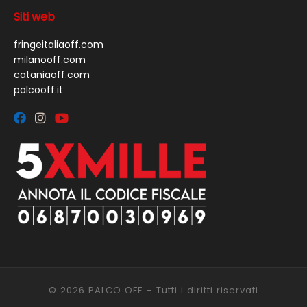
Siti web
fringeitaliaoff.com
milanooff.com
cataniaoff.com
palcooff.it
© 2026
PALCO OFF
– Tutti i diritti riservati