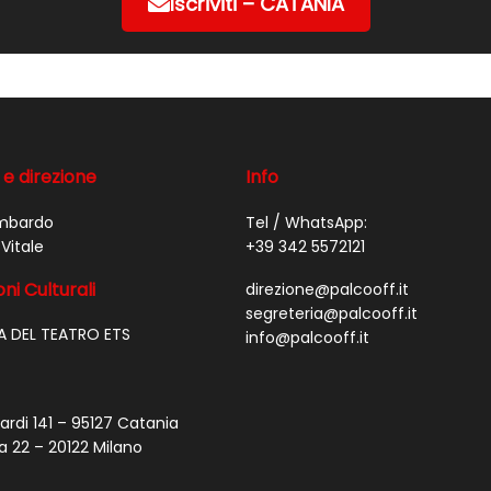
Iscriviti – CATANIA
 e direzione
Info
mbardo
Tel / WhatsApp:
Vitale
+39 342 5572121
ni Culturali
direzione@palcooff.it
segreteria@palcooff.it
A DEL TEATRO ETS
info@palcooff.it
ardi 141 – 95127 Catania
a 22 – 20122 Milano