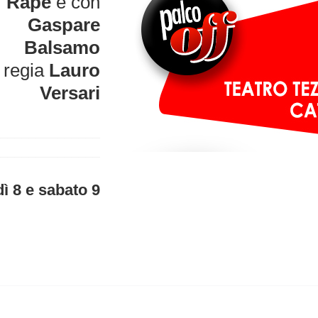
Rapè
e con
Gaspare
Balsamo
regia
Lauro
Versari
_______________
_______________
ì 8 e sabato 9