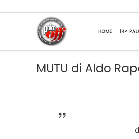
Passa al contenuto
HOME
14^ PA
MUTU di Aldo Rap
d