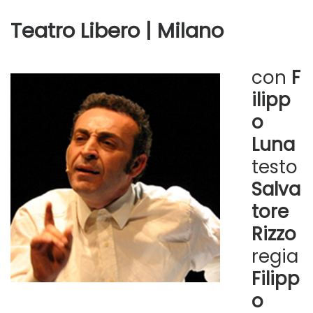
Teatro Libero | Milano
con
F
ilipp
o
Luna
testo
Salva
tore
Rizzo
regia
Filipp
o