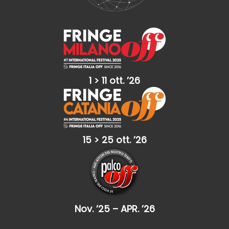
1 > 11 ott. ’26
15 > 25 ott. ’26
Nov. ’25 – APR. ’26