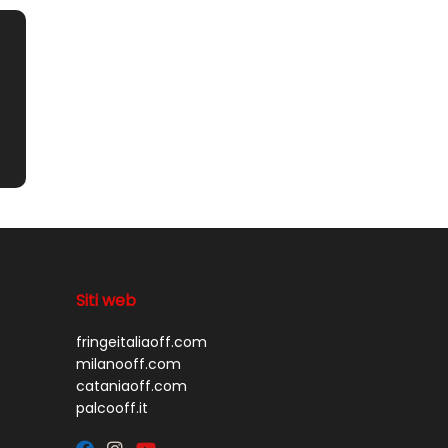
Siti web
fringeitaliaoff.com
milanooff.com
cataniaoff.com
palcooff.it