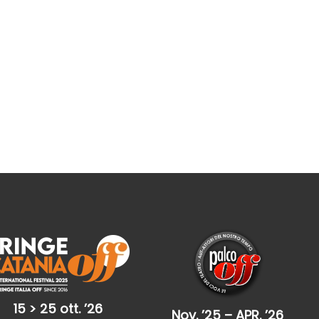
15 > 25 ott. ’26
Nov. ’25 – APR. ’26