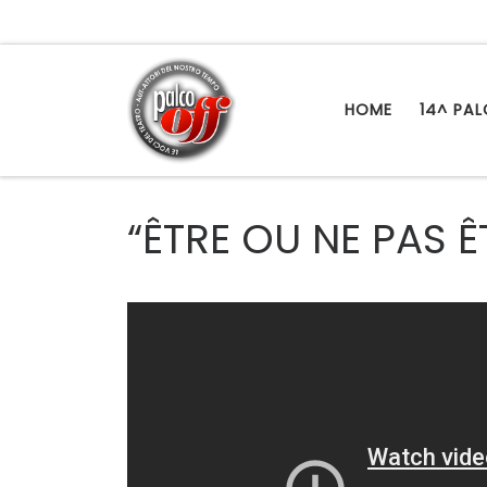
Passa al contenuto
HOME
14^ PA
“ÊTRE OU NE PAS 