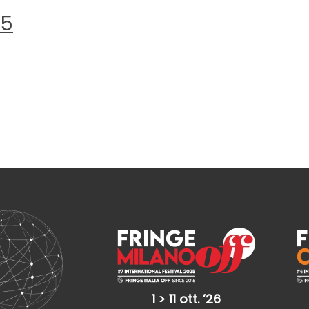
15
1 > 11 ott. ’26