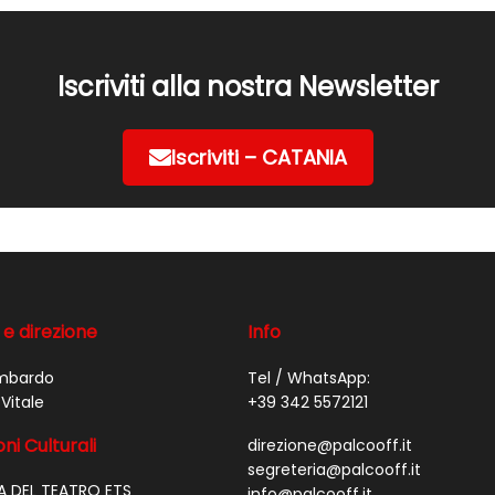
Iscriviti alla nostra Newsletter
Iscriviti – CATANIA
 e direzione
Info
mbardo
Tel / WhatsApp:
Vitale
+39 342 5572121
ni Culturali
direzione@palcooff.it
segreteria@palcooff.it
A DEL TEATRO ETS
info@palcooff.it