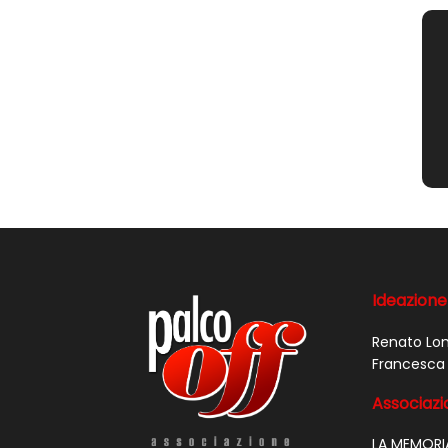
Ideazione
Renato Lo
Francesca 
Associazio
LA MEMORI