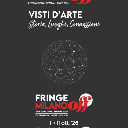
1 > 11 ott. ’26