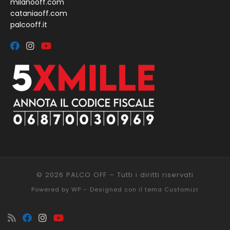
milanooff.com
cataniaoff.com
palcooff.it
© 2026
PALCO OFF
– Tutti i diritti riservati
Powered by
WP
– Designed con il
tema Customizr