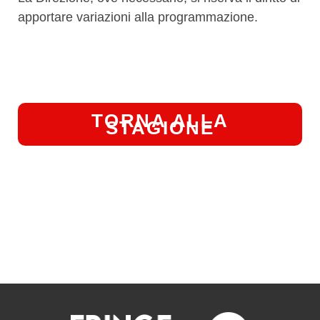
apportare variazioni alla programmazione.
TORNA ALLA
STAGIONE