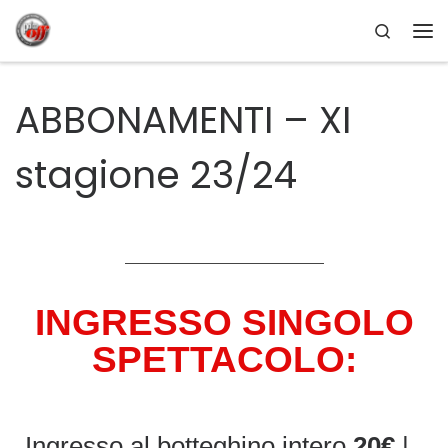
Search
Passa al contenuto
ABBONAMENTI – XI
stagione 23/24
INGRESSO SINGOLO
SPETTACOLO:
Ingresso al botteghino intero
20€
|