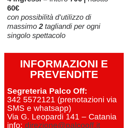
60€
con possibilità d’utilizzo di
massimo
2
tagliandi per ogni
singolo spettacolo
INFORMAZIONI E
PREVENDITE
Segreteria Palco Off:
342 5572121 (prenotazioni via
SMS e whatsapp)
Via G. Leopardi 141 – Catania
info:
direzione@palcooff.it