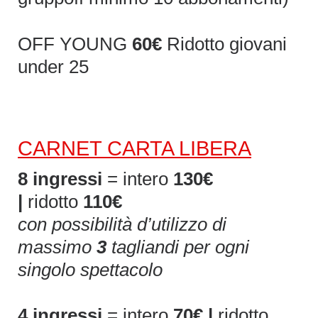
OFF YOUNG
60€
Ridotto giovani
under 25
CARNET CARTA LIBERA
8 ingressi
= intero
130€
|
ridotto
110€
con possibilità d’utilizzo di
massimo
3
tagliandi per ogni
singolo spettacolo
4 ingressi
= intero
70€ |
ridotto