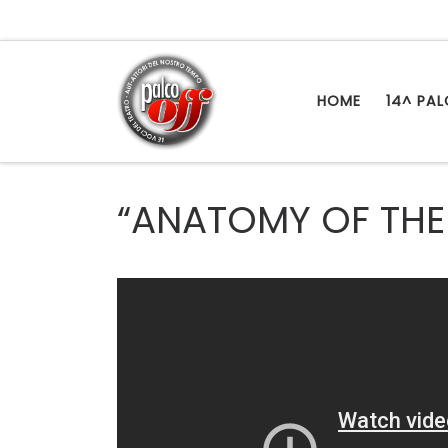
Passa al contenuto
HOME
14^ PA
“ANATOMY OF THE 