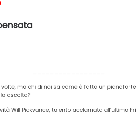
O
pensata
_________________
volte, ma chi di noi sa come è fatto un pianofort
lo ascolta?
ità Will Pickvance, talento acclamato all’ultimo Fr