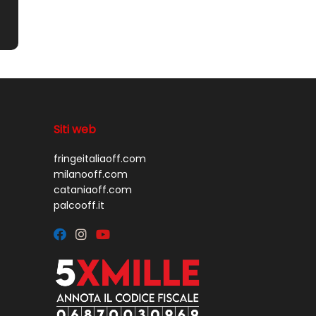
Siti web
fringeitaliaoff.com
milanooff.com
cataniaoff.com
palcooff.it