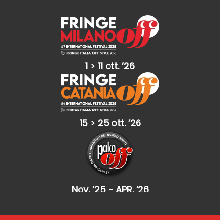
1 > 11 ott. ’26
15 > 25 ott. ’26
Nov. ’25 – APR. ’26